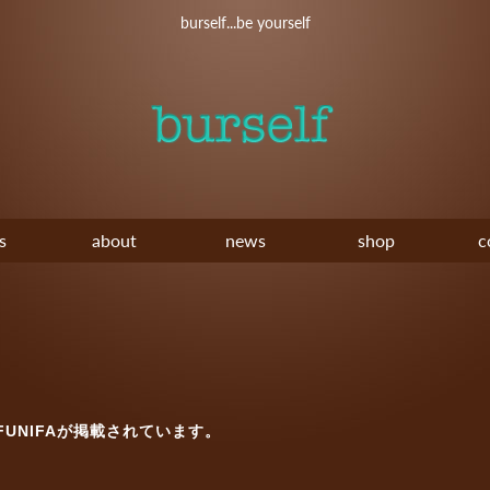
burself...be yourself
s
about
news
shop
c
IFUNIFAが掲載されています。