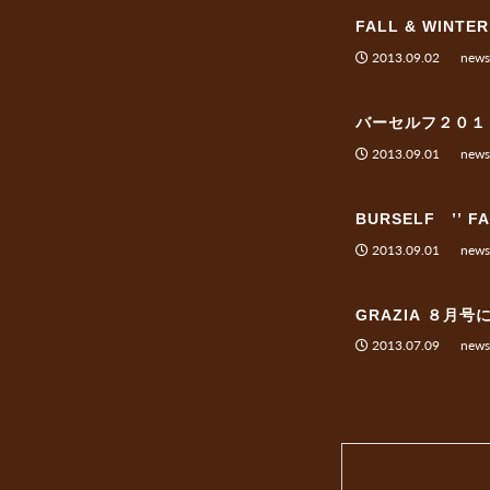
FALL & WIN
2013.09.02
news
バーセルフ２０１
2013.09.01
news
BURSELF ’’ 
2013.09.01
news
GRAZIA ８月
2013.07.09
news