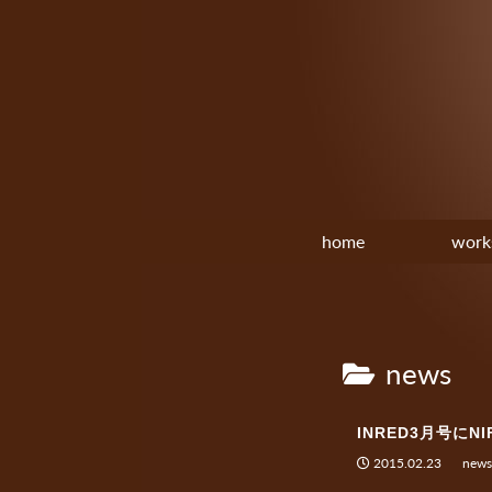
home
work
news
INRED3月号にN
2015.02.23
news