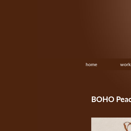
home
work
BOHO P