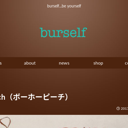
burself...be yourself
s
about
news
shop
c
each（ボーホーピーチ）
2017